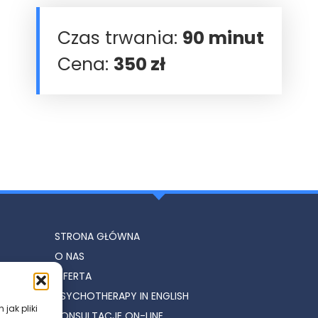
Czas trwania:
90 minut
Cena:
350 zł
STRONA GŁÓWNA
O NAS
OFERTA
PSYCHOTHERAPY IN ENGLISH
jak pliki
KONSULTACJE ON-LINE