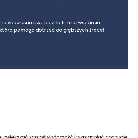
o nowoczesna i skuteczna forma wsparcia
która pomaga dotrzeć do głębszych źródeł
, zwiększać samoświadomość i wzmacniać poczucie