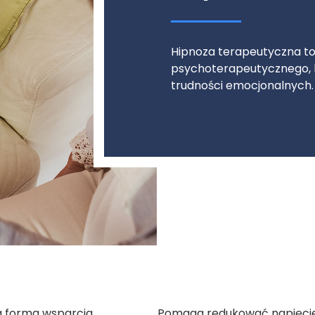
Hipnoza terapeutyczna t
psychoterapeutycznego, 
trudności emocjonalnych.
a forma wsparcia
Pomaga redukować napięcie