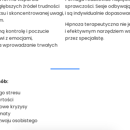
łębszych źródeł trudności
sprawczości. Sesje odbywają
ksu i skoncentrowanej uwagi,
i są indywidualnie dopasowan
m.
Hipnoza terapeutyczna nie j
ą kontrolę i poczucie
i efektywnym narzędziem w
wi z emocjami,
przez specjalistę.
a wprowadzanie trwałych
sób:
go stresu
rtości
iowe kryzysy
ematy
zwoju osobistego