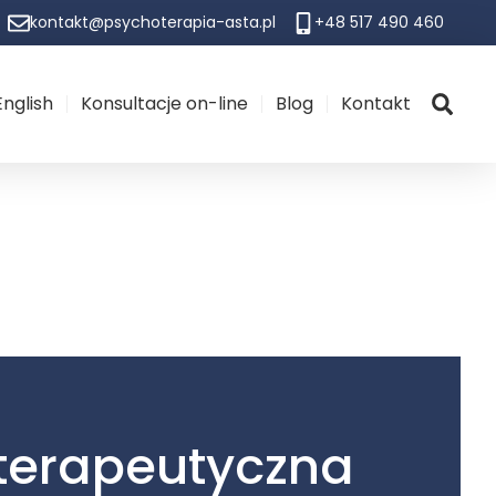
kontakt@psychoterapia-asta.pl
+48 517 490 460
nglish
Konsultacje on-line
Blog
Kontakt
terapeutyczna