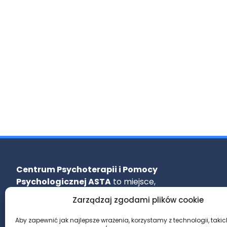
Centrum Psychoterapii i Pomocy
Psychologicznej ASTA
to miejsce,
w którym doświadczeni specjaliści oferują
Zarządzaj zgodami plików cookie
profesjonalne wsparcie psychologiczne
i psychoterapeutyczne, dostosowane
Aby zapewnić jak najlepsze wrażenia, korzystamy z technologii, takich 